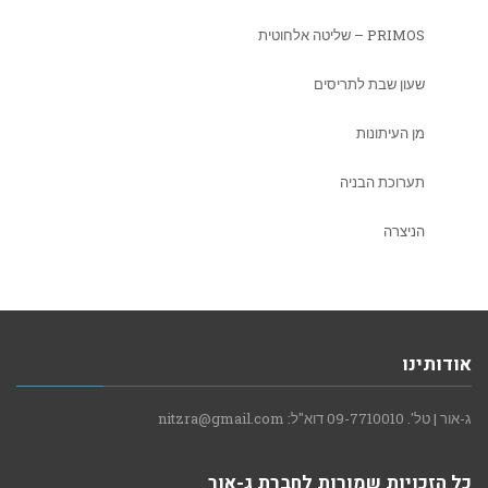
PRIMOS – שליטה אלחוטית
שעון שבת לתריסים
מן העיתונות
תערוכת הבניה
הניצרה
אודותינו
ג-אור | טל'. 09-7710010 דוא"ל: nitzra@gmail.com
כל הזכויות שמורות לחברת ג-אור