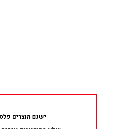
יש
נם מוצרים פל