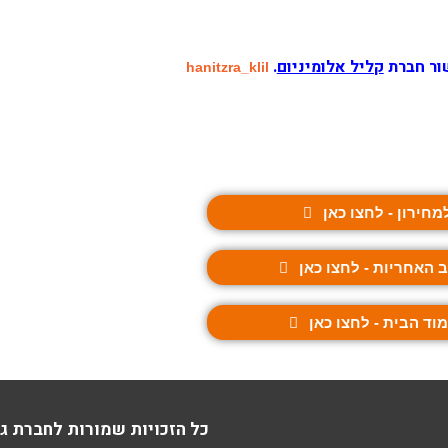
ור חברת
קליל אלומיניום
.
hanitzra_klil
מחירון - לחצו כאן
 האחריות - לחצו כאן
וד הבית - לחצו כאן
כל הזכויות שמורות לחברת ג-